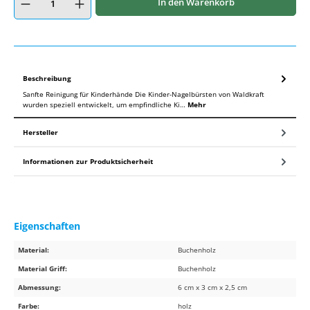
In den Warenkorb
Beschreibung
Sanfte Reinigung für Kinderhände Die Kinder-Nagelbürsten von Waldkraft
wurden speziell entwickelt, um empfindliche Ki…
Mehr
Hersteller
Informationen zur Produktsicherheit
Eigenschaften
Material:
Buchenholz
Material Griff:
Buchenholz
Abmessung:
6 cm x 3 cm x 2,5 cm
Farbe:
holz