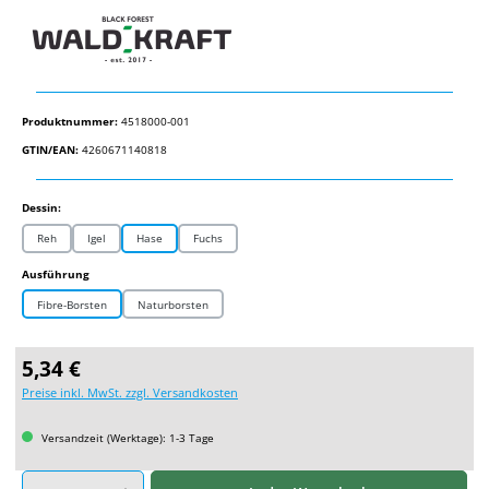
Produktnummer:
4518000-001
GTIN/EAN:
4260671140818
auswählen
Dessin:
Reh
Igel
Hase
Fuchs
auswählen
Ausführung
Fibre-Borsten
Naturborsten
Regulärer Preis:
5,34 €
Preise inkl. MwSt. zzgl. Versandkosten
Versandzeit (Werktage): 1-3 Tage
Produkt Anzahl: Gib den gewünschten Wert ein oder benutze die Schaltflächen um