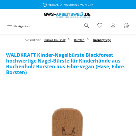
VERSAND INNERHALB VON 24h
Zum Hauptinhalt springen
Navigation
Sie sind hier:
Büro & Haushalt
Bürsten
Körperpflege
WALDKRAFT Kinder-Nagelbürste Blackforest
hochwertige Nagel-Bürste für Kinderhände aus
Buchenholz Borsten aus Fibre vegan (Hase, Fibre-
Borsten)
Bildergalerie überspringen