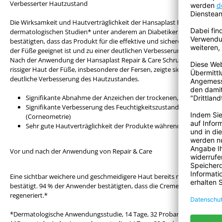
Verbesserter Hautzustand
Die Wirksamkeit und Hautverträglichkeit der Hansaplast Repair & Care
dermatologischen Studien* unter anderem an Diabetikern** getestet.
bestätigten, dass das Produkt für die effektive und sichere Behandlung 
der Füße geeignet ist und zu einer deutlichen Verbesserung des Hautzus
Nach der Anwendung der Hansaplast Repair & Care Schrundensalbe bei 
rissiger Haut der Füße, insbesondere der Fersen, zeigte sich in der derm
deutliche Verbesserung des Hautzustandes.
Signifikante Abnahme der Anzeichen der trockenen, und rissigen 
Signifikante Verbesserung des Feuchtigkeitszustandes der Haut be
(Corneometrie)
Sehr gute Hautverträglichkeit der Produkte während der gesamte
Vor und nach der Anwendung von Repair & Care
Eine sichtbar weichere und geschmeidigere Haut bereits nach 4 Tagen 
bestätigt. 94 % der Anwender bestätigten, dass die Creme die sehr troc
regeneriert.*
*Dermatologische Anwendungsstudie, 14 Tage, 32 Probanden