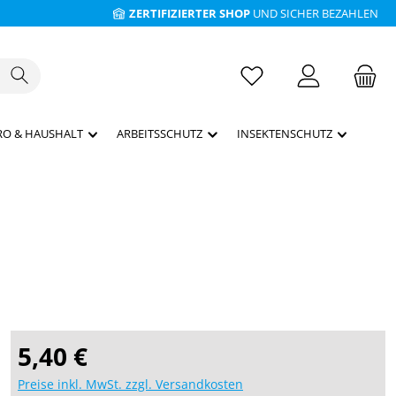
ZERTIFIZIERTER SHOP
UND SICHER BEZAHLEN
RO & HAUSHALT
ARBEITSSCHUTZ
INSEKTENSCHUTZ
Regulärer Preis:
5,40 €
Preise inkl. MwSt. zzgl. Versandkosten