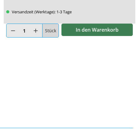
Versandzeit (Werktage): 1-3 Tage
Produkt Anzahl: Gib den gewünschten Wert ein oder benutze di
In den Warenkorb
Stück