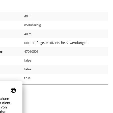
40 ml
mehrfarbig
40 ml
Körperpflege, Medizinische Anwendungen
r:
47010501
false
false
true