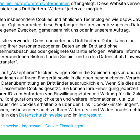
 Schrundensalbe wurde in
 Anwender und Dermatologen
der sehr trockenen, rissigen Haut
tandes führt.
Personen mit sehr trockener,
atologischen Beurteilung eine
Haut
reits nach einer Woche
n Studiendauer
wurde von 88 % der Teilnehmer
kene und rissige Haut an den Füßen