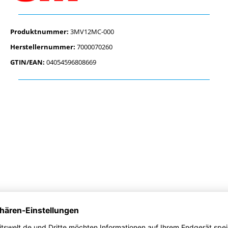
Produktnummer:
3MV12MC-000
Herstellernummer:
7000070260
GTIN/EAN:
04054596808669