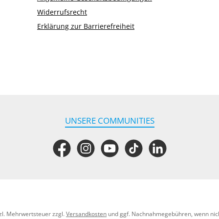
Widerrufsrecht
Erklärung zur Barrierefreiheit
UNSERE COMMUNITIES
Facebook
Instagram
YouTube
TikTok
LinkedIn
tzl. Mehrwertsteuer zzgl.
Versandkosten
und ggf. Nachnahmegebühren, wenn nic