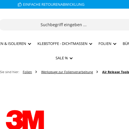
EINFACHE RETOURENABWICKLUNG
N & ISOLIEREN
KLEBSTOFFE - DICHTMASSEN
FOLIEN
BÜ
SALE %
Sie sind hier:
Folien
Werkzeuge zur Folienverarbeitung
Air Release Tools