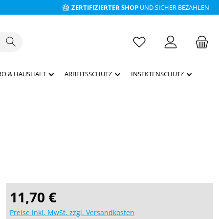
ZERTIFIZIERTER SHOP
UND SICHER BEZAHLEN
RO & HAUSHALT
ARBEITSSCHUTZ
INSEKTENSCHUTZ
Regulärer Preis:
11,70 €
Preise inkl. MwSt. zzgl. Versandkosten