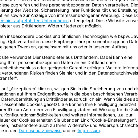
Eigenschaften
rheit
Ursprungsland:
ECLASS Klassifizierung Numme
Gefahrgut:
Batterien sind enthalten:
Enthält flüssigen Inhalt:
Die
gws-Arbeitswelt
bietet 