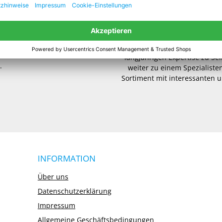
der Arbeit, bei Freizeit
Handelsware oder maßgesc
Arbeitsschutz, Verpackungs
Ansprechpartner. Von d
.00 Uhr
Einsatzzweck bis hin zu in
langjährigen Expertise zu Se
.
weiter zu einem Spezialisten
Sortiment mit interessanten u
INFORMATION
Über uns
Datenschutzerklärung
Impressum
Allgemeine Geschäftsbedingungen